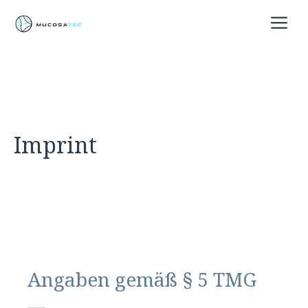
Skip
M
to
content
Imprint
Angaben gemäß
§ 5 TMG